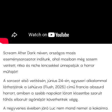
Scream After Dark néven, országos mozis
eseménysorozatot indítunk, ahol moziban még sosem
vetített, ritka és niche kincsekkel ünnepeljük a horror
műfaját!
A sorozat első vetítésén, június 24-én, egyszeri alkalommal
láthatjátok a Lehúzva (Flush, 2025) című francia abszurd
horrort, amiben a szebb napokat látott klozettbe szorult
főhős elborult agóniáját követhetitek végig.
A negyvenes éveiben járó Luc nem mond nemet a kokainra.