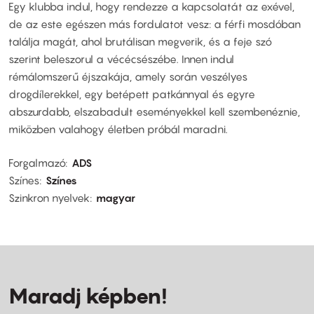
Egy klubba indul, hogy rendezze a kapcsolatát az exével,
de az este egészen más fordulatot vesz: a férfi mosdóban
találja magát, ahol brutálisan megverik, és a feje szó
szerint beleszorul a vécécsészébe. Innen indul
rémálomszerű éjszakája, amely során veszélyes
drogdílerekkel, egy betépett patkánnyal és egyre
abszurdabb, elszabadult eseményekkel kell szembenéznie,
miközben valahogy életben próbál maradni.
Forgalmazó
ADS
Színes
Színes
Szinkron nyelvek
magyar
Maradj képben!