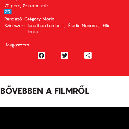
70 perc,
Szinkronizált
Rendező
Grégory Morin
Színészek
Jonathan Lambert
Élodie Navarre
Elliot
Jenicot
Megosztom
Facebook
Twitter
Share
BŐVEBBEN A FILMRŐL