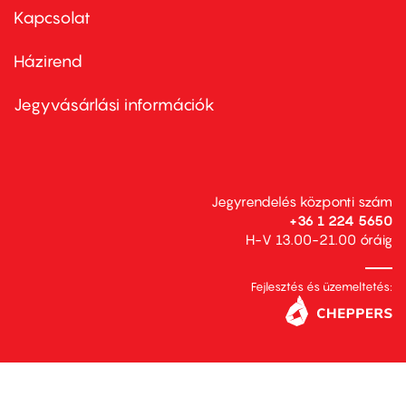
first
Kapcsolat
Házirend
Footer
menu
second
Jegyvásárlási információk
Jegyrendelés központi szám
+36 1 224 5650
H-V 13.00-21.00 óráig
Fejlesztés és üzemeltetés: