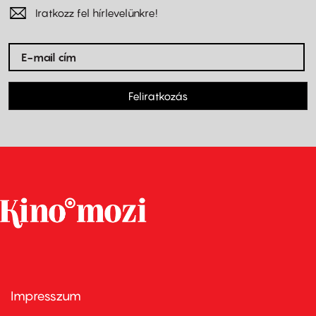
Iratkozz fel hírlevelünkre!
Feliratkozás
Impresszum
Footer
menu