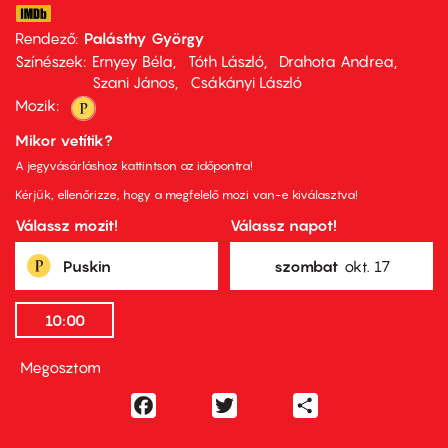
Rendező
Palásthy György
Színészek
Ernyey Béla
Tóth László
Drahota Andrea
Szani János
Csákányi László
Mozik:
Mikor vetítik?
A jegyvásárláshoz kattintson az időpontra!
Kérjük, ellenőrizze, hogy a megfelelő mozi van-e kiválasztva!
Válassz mozit!
Válassz napot!
Puskin
szombat
okt. 17
10:00
Megosztom
Facebook
Twitter
Share