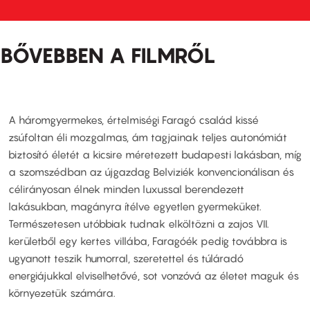
BŐVEBBEN A FILMRŐL
A háromgyermekes, értelmiségi Faragó család kissé
zsúfoltan éli mozgalmas, ám tagjainak teljes autonómiát
biztosító életét a kicsire méretezett budapesti lakásban, míg
a szomszédban az újgazdag Belviziék konvencionálisan és
célirányosan élnek minden luxussal berendezett
lakásukban, magányra ítélve egyetlen gyermeküket.
Természetesen utóbbiak tudnak elköltözni a zajos VII.
kerületből egy kertes villába, Faragóék pedig továbbra is
ugyanott teszik humorral, szeretettel és túláradó
energiájukkal elviselhetővé, sot vonzóvá az életet maguk és
környezetük számára.