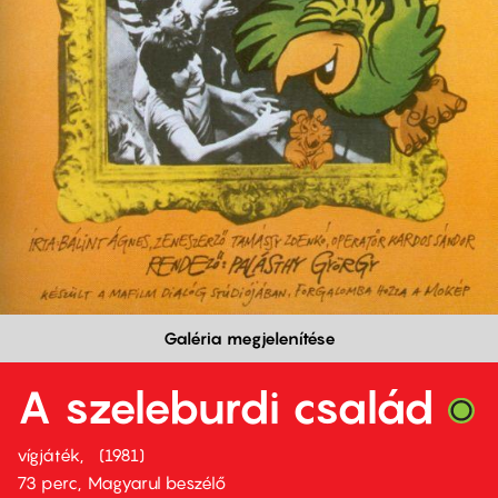
Galéria megjelenítése
A szeleburdi család
vígjáték
1981
73 perc,
Magyarul beszélő