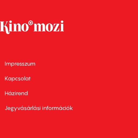
Impresszum
Footer
menu
first
Kapcsolat
Házirend
Footer
menu
second
Jegyvásárlási információk