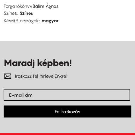
Forgatókönyv
Bálint Ágnes
Színes
Színes
Készítő országok
magyar
Maradj képben!
Iratkozz fel hírlevelünkre!
Feliratkozás