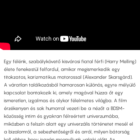
Egy félénk, szabálykövető kisvárosi fiatal férfi (Harry Melling)
élete fenekestül felfordul, amikor megismerkedik egy
titokzatos, karizmatikus motorossal (Alexander Skarsgård).
A váratlan találkozásból hamarosan különös, egyre mélyülő
kapcsolat bontakozik ki, amely magával húzza őt egy
ismeretlen, izgalmas és olykor félelmetes világba. A film
érzékenyen és sok humorral vezeti be a nézőt a BDSM-
közösség intim és gyakran félreértett univerzumába,
miközben a felszín alatt egy univerzális történetet mesél el
a bizalomról, a sebezhetőségről és arról, milyen bátorság
kell ahhoz, hogy igazán megnyíljunk valaki előtt. Az