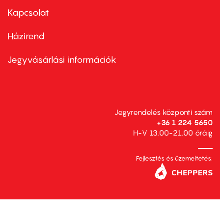
first
Kapcsolat
Házirend
Footer
menu
second
Jegyvásárlási információk
Jegyrendelés központi szám
+36 1 224 5650
H-V 13.00-21.00 óráig
Fejlesztés és üzemeltetés: