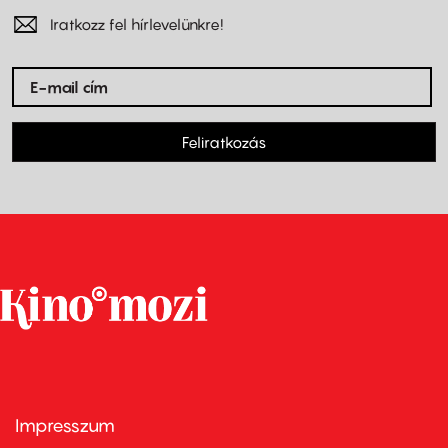
Iratkozz fel hírlevelünkre!
Feliratkozás
Impresszum
Footer
menu