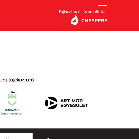
Fejlesztés és üzemeltetés:
ési tájékoztató