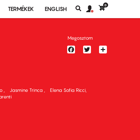
0
Felhasználó
Felhasználói
TERMÉKEK
ENGLISH
fiók
Keresés
fiók
menü
menüje
Megosztom
Facebook
Twitter
Share
no
Jasmine Trinca
Elena Sofia Ricci
arenti