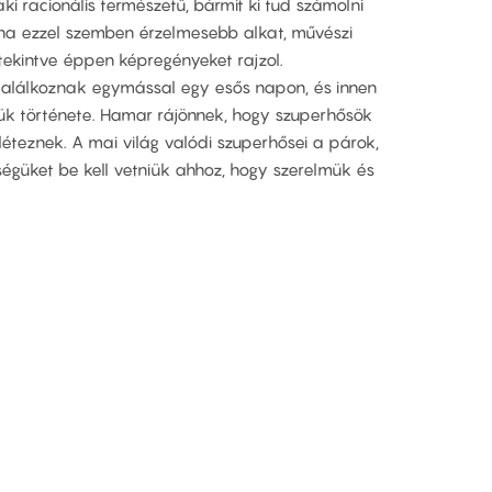
ki racionális természetű, bármit ki tud számolni
nna ezzel szemben érzelmesebb alkat, művészi
 tekintve éppen képregényeket rajzol.
l találkoznak egymással egy esős napon, és innen
mük története. Hamar rájönnek, hogy szuperhősök
teznek. A mai világ valódi szuperhősei a párok,
güket be kell vetniük ahhoz, hogy szerelmük és