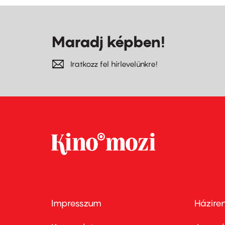
Maradj képben!
Iratkozz fel hírlevelünkre!
Impresszum
Házire
Footer
Foo