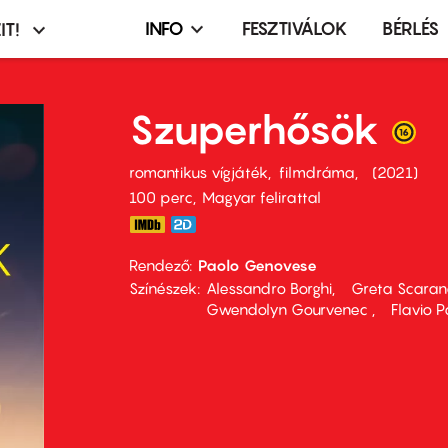
INFO
FESZTIVÁLOK
BÉRLÉS
IT!
Infó,
asztó
esemény,
terembérlés
Szuperhősök
menü
romantikus vígjáték
filmdráma
2021
100 perc,
Magyar felirattal
Rendező
Paolo Genovese
Színészek
Alessandro Borghi
Greta Scara
Gwendolyn Gourvenec
Flavio P