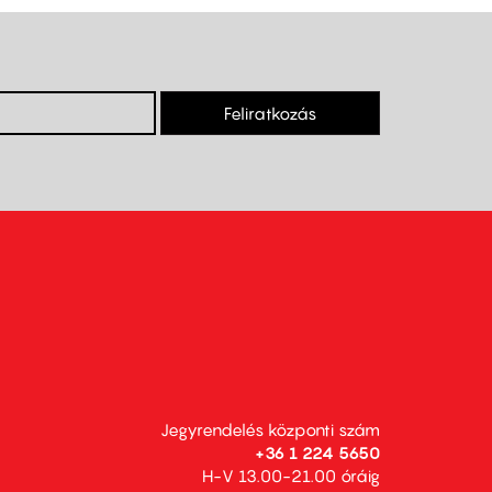
Feliratkozás
Jegyrendelés központi szám
+36 1 224 5650
H-V 13.00-21.00 óráig