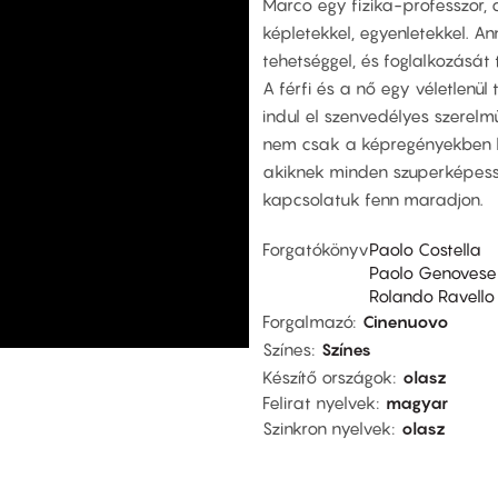
Marco egy fizika-professzor, a
képletekkel, egyenletekkel. A
tehetséggel, és foglalkozását
A férfi és a nő egy véletlenü
indul el szenvedélyes szerel
nem csak a képregényekben lé
akiknek minden szuperképessé
kapcsolatuk fenn maradjon.
Forgatókönyv
Paolo Costella
Paolo Genovese
Rolando Ravello
Forgalmazó
Cinenuovo
Színes
Színes
Készítő országok
olasz
Felirat nyelvek
magyar
Szinkron nyelvek
olasz