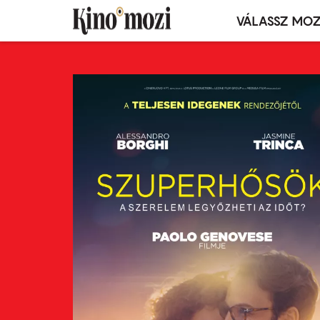
VÁLASSZ MOZ
Mozivál
Ugrás
menü
a
tartalomra