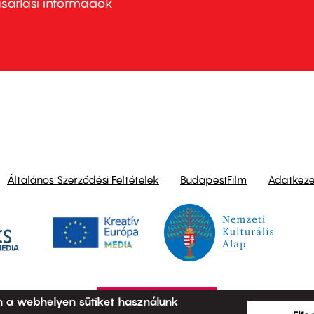
nu
sárlási információk
ond
Általános Szerződési Feltételek
BudapestFilm
Adatkezel
n a webhelyen sütiket használunk