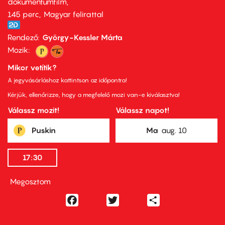
dokumentumfilm
145 perc,
Magyar felirattal
Rendező
György-Kessler Márta
Mozik:
Mikor vetítik?
A jegyvásárláshoz kattintson az időpontra!
Kérjük, ellenőrizze, hogy a megfelelő mozi van-e kiválasztva!
Válassz mozit!
Válassz napot!
Puskin
Ma
aug. 10
17:30
Megosztom
Facebook
Twitter
Share