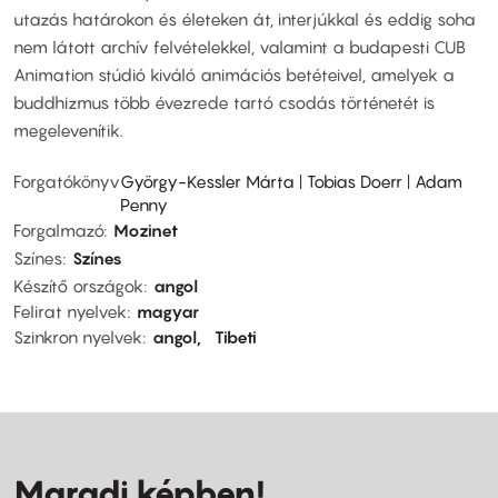
utazás határokon és életeken át, interjúkkal és eddig soha
nem látott archív felvételekkel, valamint a budapesti CUB
Animation stúdió kiváló animációs betéteivel, amelyek a
buddhizmus több évezrede tartó csodás történetét is
megelevenítik.
Forgatókönyv
György-Kessler Márta | Tobias Doerr | Adam
Penny
Forgalmazó
Mozinet
Színes
Színes
Készítő országok
angol
Felirat nyelvek
magyar
Szinkron nyelvek
angol
Tibeti
Maradj képben!