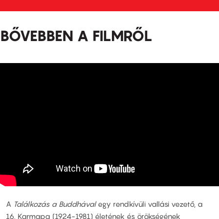
BŐVEBBEN A FILMRŐL
A
Találkozás a Buddhával
egy rendkívüli vallási vezető, a
16. Karmapa (1924-1981) életének és örökségének