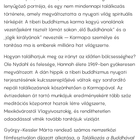
lenyűgöző portréja, és egy nem mindennapi találkozás
története, amely megváltoztatta a nyugati világ spirituális
térképét. A tibeti buddhizmus karma kagyü vonalának
vezetőjeként tisztelt lámát sokan „élő Buddhának” és a
„jógik királyának” nevezték – Karmapa személye és
tanítása ma is emberek millióira hat világszerte.
Hogyan találhatjuk meg az irányt az időtlen bölcsességhez?
Ole Nydahl és felesége, Hannah élete 1969-ben gyökeresen
megváltozott. A dán hippik a tibeti buddhizmus nyugati
terjesztésének kulcsszereplőjévé váltak egy sorsfordító
nepáli találkozásnak köszönhetően a Karmapával. Az
évtizedeken át tartó munkájuk eredményeként több száz
meditációs központot hoztak létre világszerte,
Mexikóvárostól Vlagyivosztokig, és rendíthetetlen
odaadással vitték tovább tanítójuk vízióját.
György-Kessler Márta rendező számos nemzetközi
filmfesztiválon díjazott alkotása, a
Találkozás a Buddhával