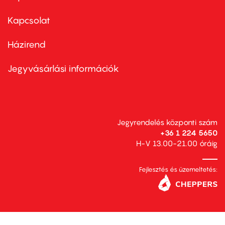
menu
first
Kapcsolat
Házirend
Footer
menu
second
Jegyvásárlási információk
Jegyrendelés központi szám
+36 1 224 5650
H-V 13.00-21.00 óráig
Fejlesztés és üzemeltetés: