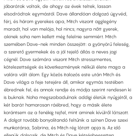
jóbarátok voltak, de ahogy az évek teltek, lassan
elsodródtak egymástól. Dave állandóan dolgozó ügyvéd,
férj, és három gyerekes apa, Mitch viszont agglegény
maradt, hol van melója, hol nincs; nagyra nőtt gyerek,
akinek soha nem kellett még felelnie semmiért. Mitch
szemében Dave-nek minden összejött: a gyönyörű feleség,
a szerető gyermekek és a jól tejelő állás a neves jogi
cégnél. Dave számára viszont Mitch stresszmentes,
kötelezettségek és következmények nélküli élete maga a
valóra vált álom. Egy közös italozós este után Mitch és
Dave világa a feje tetejére áll, amikor egymás testében
ébrednek fel, és annak rendje és módja szerint rendesen ki
is buknak. Noha megszabadulnak addigi életük nyűgjétől, a
két barát hamarosan ráébred, hogy a másik élete
korántsem az a fenékig tejfel, mint aminek kívülről látszott.
A dolgot tovább bonyolítandó feltűnik a színen Dave szexi
munkatársa, Sabrina, és Mitch rég látott apja is. Az idő
ellenük dolgozik, de Mitch és Dave kétségbeesetten