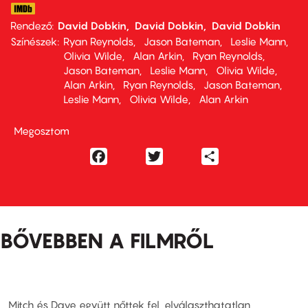
Rendező
David Dobkin
David Dobkin
David Dobkin
Színészek
Ryan Reynolds
Jason Bateman
Leslie Mann
Olivia Wilde
Alan Arkin
Ryan Reynolds
Jason Bateman
Leslie Mann
Olivia Wilde
Alan Arkin
Ryan Reynolds
Jason Bateman
Leslie Mann
Olivia Wilde
Alan Arkin
Megosztom
Facebook
Twitter
Share
BŐVEBBEN A FILMRŐL
Mitch és Dave együtt nőttek fel, elválaszthatatlan