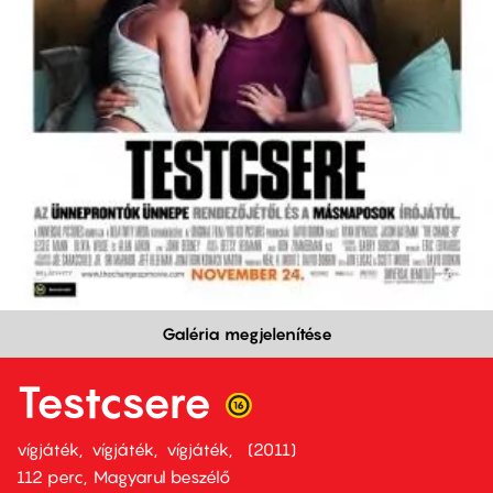
Galéria megjelenítése
Testcsere
vígjáték
vígjáték
vígjáték
2011
112 perc,
Magyarul beszélő