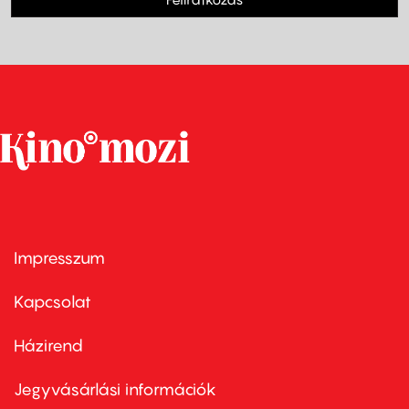
Impresszum
Footer
menu
first
Kapcsolat
Házirend
Footer
menu
second
Jegyvásárlási információk