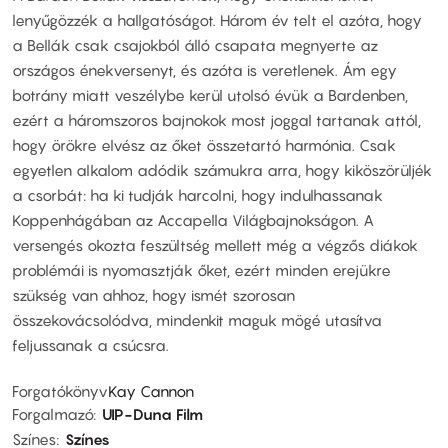
lenyűgözzék a hallgatóságot. Három év telt el azóta, hogy
a Bellák csak csajokból álló csapata megnyerte az
országos énekversenyt, és azóta is veretlenek. Ám egy
botrány miatt veszélybe kerül utolsó évük a Bardenben,
ezért a háromszoros bajnokok most joggal tartanak attól,
hogy örökre elvész az őket összetartó harmónia. Csak
egyetlen alkalom adódik számukra arra, hogy kiköszörüljék
a csorbát: ha ki tudják harcolni, hogy indulhassanak
Koppenhágában az Accapella Világbajnokságon. A
versengés okozta feszültség mellett még a végzős diákok
problémái is nyomasztják őket, ezért minden erejükre
szükség van ahhoz, hogy ismét szorosan
összekovácsolódva, mindenkit maguk mögé utasítva
feljussanak a csúcsra.
Forgatókönyv
Kay Cannon
Forgalmazó
UIP-Duna Film
Színes
Színes