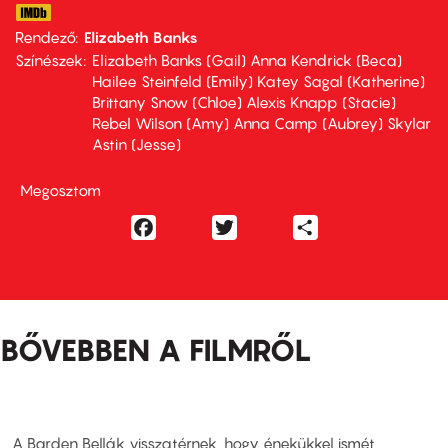
Rendező
Elizabeth Banks
Színészek
Elizabeth Banks (Gail) Anna Kendrick (Beca)
Hailee Steinfeld (Emily) Katey Sagal (Katherine)
Brittany Snow (Chloe) Alexis Knapp (Stacie)
Rebel Wilson (Amy) Anna Camp (Aubrey) Skylar
Astin (Jesse)
Megosztom
Facebook
Twitter
Share
BŐVEBBEN A FILMRŐL
A Barden Bellák visszatérnek, hogy énekükkel ismét