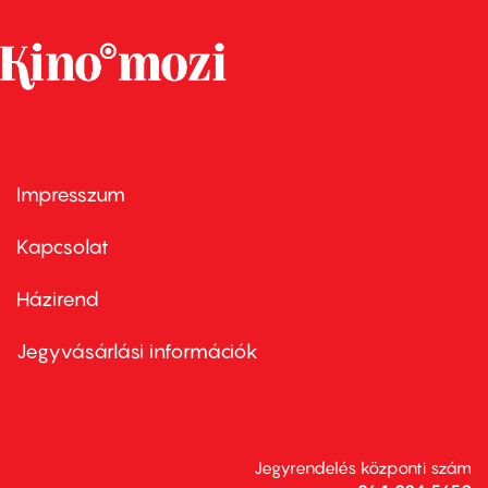
Impresszum
Footer
menu
first
Kapcsolat
Házirend
Footer
menu
second
Jegyvásárlási információk
Jegyrendelés központi szám