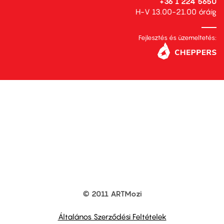
+36 1 224 5650
H-V 13.00-21.00 óráig
Fejlesztés és üzemeltetés:
© 2011 ARTMozi
Footer
other
links
Általános Szerződési Feltételek