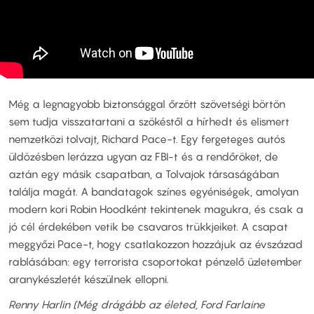
Még a legnagyobb biztonsággal őrzött szövetségi börtön
sem tudja visszatartani a szökéstől a hírhedt és elismert
nemzetközi tolvajt, Richard Pace-t. Egy fergeteges autós
üldözésben lerázza ugyan az FBI-t és a rendőröket, de
aztán egy másik csapatban, a Tolvajok társaságában
találja magát. A bandatagok színes egyéniségek, amolyan
modern kori Robin Hoodként tekintenek magukra, és csak a
jó cél érdekében vetik be csavaros trükkjeiket. A csapat
meggyőzi Pace-t, hogy csatlakozzon hozzájuk az évszázad
rablásában: egy terrorista csoportokat pénzelő üzletember
aranykészletét készülnek ellopni.
Renny Harlin (Még drágább az életed, Ford Farlaine