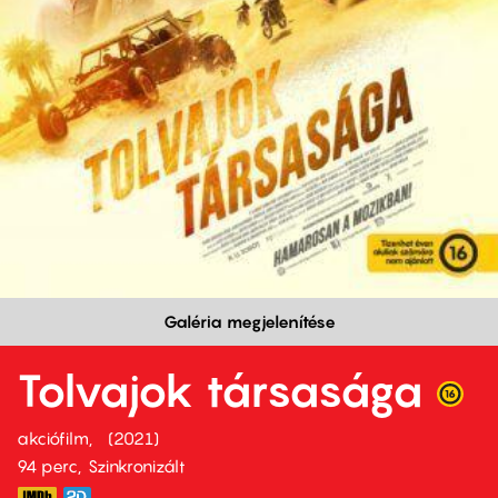
Galéria megjelenítése
Tolvajok társasága
akciófilm
2021
94 perc,
Szinkronizált