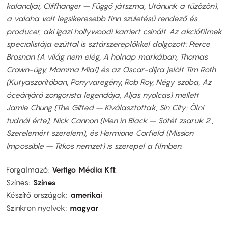
kalandjai, Cliffhanger – Függő játszma, Utánunk a tűzözön),
a valaha volt legsikeresebb finn születésű rendező és
producer, aki igazi hollywoodi karriert csinált. Az akciófilmek
specialistája ezúttal is sztárszereplőkkel dolgozott: Pierce
Brosnan (A világ nem elég, A holnap markában, Thomas
Crown-ügy, Mamma Mia!) és az Oscar-díjra jelölt Tim Roth
(Kutyaszorítóban, Ponyvaregény, Rob Roy, Négy szoba, Az
óceánjáró zongorista legendája, Aljas nyolcas) mellett
Jamie Chung (The Gifted – Kiválasztottak, Sin City: Ölni
tudnál érte), Nick Cannon (Men in Black – Sötét zsaruk 2.,
Szerelemért szerelem), és Hermione Corfield (Mission
Impossible – Titkos nemzet) is szerepel a filmben.
Forgalmazó
Vertigo Média Kft.
Színes
Színes
Készítő országok
amerikai
Szinkron nyelvek
magyar