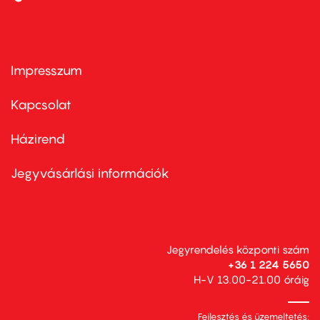
Impresszum
Footer
menu
first
Kapcsolat
Házirend
Footer
menu
second
Jegyvásárlási információk
Jegyrendelés központi szám
+36 1 224 5650
H-V 13.00-21.00 óráig
Fejlesztés és üzemeltetés: