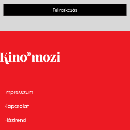
Feliratkozás
Impresszum
Footer
menu
first
Kapcsolat
Házirend
Footer
menu