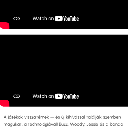
A játékok visszatérnek – és új kihívással találják szemben
magukat: a technológiával! Buzz, Woody, Jessie és a banda