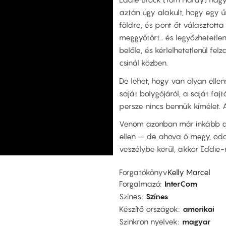
aztán úgy alakult, hogy egy űr
földre, és pont őt választot
meggyötört… és legyőzhetetlen
belőle, és kérlelhetetlenül fe
csinál közben.
De lehet, hogy van olyan elle
saját bolygójáról, a saját faj
persze nincs bennük kímélet. 
Venom azonban már inkább a f
ellen – de ahova ő megy, oda 
veszélybe kerül, akkor Eddie-n
Forgatókönyv
Kelly Marcel
Forgalmazó
InterCom
Színes
Színes
Készítő országok
amerikai
Szinkron nyelvek
magyar