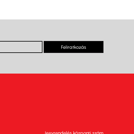
Feliratkozás
Jegyrendelés központi szám