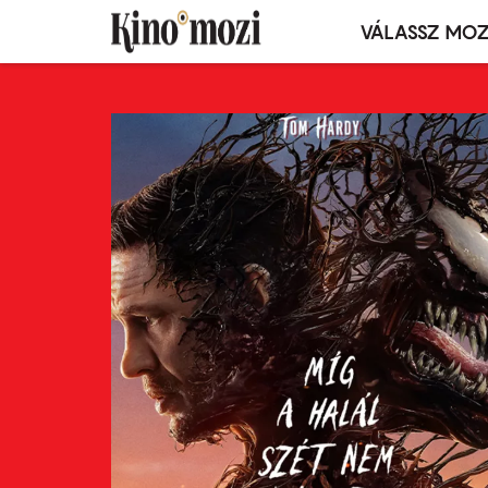
VÁLASSZ MOZ
Mozivál
Ugrás
menü
a
tartalomra