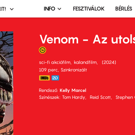
INFO
FESZTIVÁLOK
BÉRLÉS
IT!
Infó,
asztó
esemény,
terembérlés
Venom - Az utol
menü
sci-fi akciófilm
kalandfilm
2024
109 perc,
Szinkronizált
Rendező
Kelly Marcel
Színészek
Tom Hardy
Reid Scott
Stephen