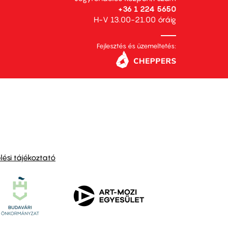
+36 1 224 5650
H-V 13.00-21.00 óráig
Fejlesztés és üzemeltetés:
ési tájékoztató