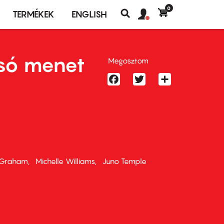
0
Felhasználó
Felhasználói
TERMÉKEK
ENGLISH
fiók
Keresés
fiók
menü
menüje
só menet
Megosztom
Facebook
Twitter
Share
 Graham
Michelle Williams
Juno Temple