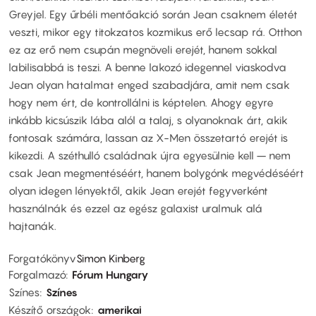
Greyjel. Egy űrbéli mentőakció során Jean csaknem életét
veszti, mikor egy titokzatos kozmikus erő lecsap rá. Otthon
ez az erő nem csupán megnöveli erejét, hanem sokkal
labilisabbá is teszi. A benne lakozó idegennel viaskodva
Jean olyan hatalmat enged szabadjára, amit nem csak
hogy nem ért, de kontrollálni is képtelen. Ahogy egyre
inkább kicsúszik lába alól a talaj, s olyanoknak árt, akik
fontosak számára, lassan az X-Men összetartó erejét is
kikezdi. A széthulló családnak újra egyesülnie kell – nem
csak Jean megmentéséért, hanem bolygónk megvédéséért
olyan idegen lényektől, akik Jean erejét fegyverként
használnák és ezzel az egész galaxist uralmuk alá
hajtanák.
Forgatókönyv
Simon Kinberg
Forgalmazó
Fórum Hungary
Színes
Színes
Készítő országok
amerikai