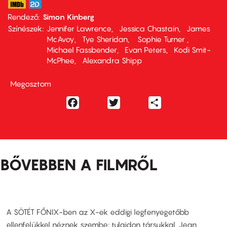
Rendező
Simon Kinberg
Színészek
Jennifer Lawrence
Jessica Chastain
James
McAvoy
Tye Sheridan
Sophie Turner
Michael Fassbender
Evan Peters
Kodi Smit-
McPhee
Alexandra Shipp
Megosztom
Facebook
Twitter
Share
BŐVEBBEN A FILMRŐL
A SÖTÉT FŐNIX-ben az X-ek eddigi legfenyegetőbb
ellenfelükkel néznek szembe: tulajdon társukkal, Jean