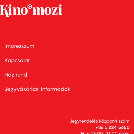
Impresszum
Footer
menu
first
Kapcsolat
Házirend
Footer
menu
second
Jegyvásárlási információk
Jegyrendelés központi szám
+36 1 224 5650
H-V 13.00-21.00 óráig