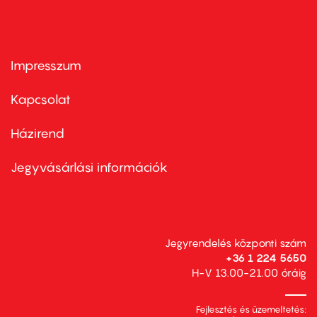
Impresszum
Footer
menu
first
Kapcsolat
Házirend
Footer
menu
second
Jegyvásárlási információk
Jegyrendelés központi szám
+36 1 224 5650
H-V 13.00-21.00 óráig
Fejlesztés és üzemeltetés: