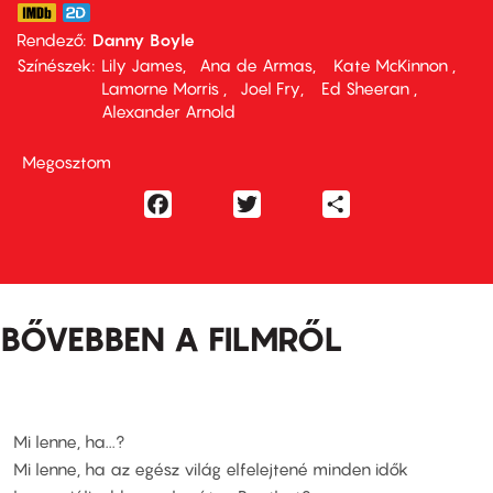
Rendező
Danny Boyle
Színészek
Lily James
Ana de Armas
Kate McKinnon
Lamorne Morris
Joel Fry
Ed Sheeran
Alexander Arnold
Megosztom
Facebook
Twitter
Share
BŐVEBBEN A FILMRŐL
Mi lenne, ha...?
Mi lenne, ha az egész világ elfelejtené minden idők