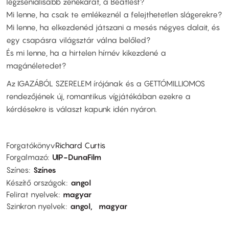
legzseniálisabb zenekarát, a Beatlest?
Mi lenne, ha csak te emlékeznél a felejthetetlen slágerekre?
Mi lenne, ha elkezdenéd játszani a mesés négyes dalait, és
egy csapásra világsztár válna belőled?
És mi lenne, ha a hirtelen hírnév kikezdené a
magánéletedet?
Az IGAZÁBÓL SZERELEM írójának és a GETTÓMILLIOMOS
rendezőjének új, romantikus vígjátékában ezekre a
kérdésekre is választ kapunk idén nyáron.
Forgatókönyv
Richard Curtis
Forgalmazó
UIP-DunaFilm
Színes
Színes
Készítő országok
angol
Felirat nyelvek
magyar
Szinkron nyelvek
angol
magyar