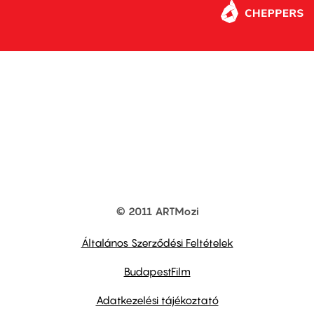
© 2011 ARTMozi
Footer
other
links
Általános Szerződési Feltételek
BudapestFilm
Adatkezelési tájékoztató