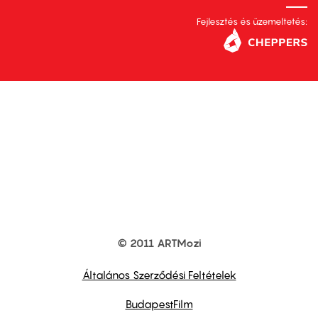
Fejlesztés és üzemeltetés:
© 2011 ARTMozi
Footer
other
links
Általános Szerződési Feltételek
BudapestFilm