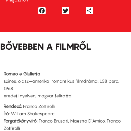
Facebook
Twitter
Share
BŐVEBBEN A FILMRŐL
Romeo e Giulietta
színes, olasz–amerikai romantikus filmdráma, 138 perc,
1968
eredeti nyelven, magyar felirattal
Rendező:
Franco Zeffirelli
Író
: William Shakespeare
Forgatókönyvíró
: Franco Brusati, Maestro D'Amico, Franco
Zeffirelli