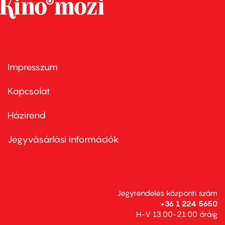
Impresszum
Footer
menu
first
Kapcsolat
Házirend
Footer
menu
second
Jegyvásárlási információk
Jegyrendelés központi szám
+36 1 224 5650
H-V 13.00-21.00 óráig