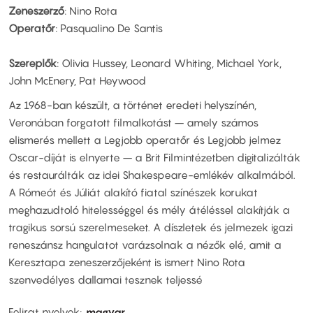
Zeneszerző
: Nino Rota
Operatőr
: Pasqualino De Santis
Szereplők
: Olivia Hussey, Leonard Whiting, Michael York,
John McEnery, Pat Heywood
Az 1968-ban készült, a történet eredeti helyszínén,
Veronában forgatott filmalkotást – amely számos
elismerés mellett a Legjobb operatőr és Legjobb jelmez
Oscar-díját is elnyerte – a Brit Filmintézetben digitalizálták
és restaurálták az idei Shakespeare-emlékév alkalmából.
A Rómeót és Júliát alakító fiatal színészek korukat
meghazudtoló hitelességgel és mély átéléssel alakítják a
tragikus sorsú szerelmeseket. A díszletek és jelmezek igazi
reneszánsz hangulatot varázsolnak a nézők elé, amit a
Keresztapa zeneszerzőjeként is ismert Nino Rota
szenvedélyes dallamai tesznek teljessé
Felirat nyelvek
magyar