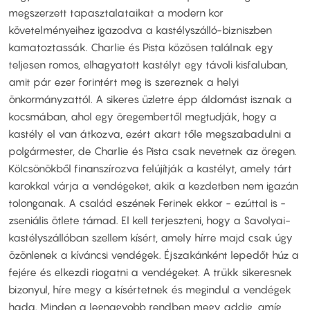
megszerzett tapasztalataikat a modern kor
követelményeihez igazodva a kastélyszálló-bizniszben
kamatoztassák. Charlie és Pista közösen találnak egy
teljesen romos, elhagyatott kastélyt egy távoli kisfaluban,
amit pár ezer forintért meg is szereznek a helyi
önkormányzattól. A sikeres üzletre épp áldomást isznak a
kocsmában, ahol egy öregembertől megtudják, hogy a
kastély el van átkozva, ezért akart tőle megszabadulni a
polgármester, de Charlie és Pista csak nevetnek az öregen.
Kölcsönökből finanszírozva felújítják a kastélyt, amely tárt
karokkal várja a vendégeket, akik a kezdetben nem igazán
tolonganak. A család eszének Ferinek ekkor - ezúttal is -
zseniális ötlete támad. El kell terjeszteni, hogy a Savolyai-
kastélyszállóban szellem kísért, amely hírre majd csak úgy
özönlenek a kíváncsi vendégek. Éjszakánként lepedőt húz a
fejére és elkezdi riogatni a vendégeket. A trükk sikeresnek
bizonyul, híre megy a kísértetnek és megindul a vendégek
hada. Minden a legnagyobb rendben megy addig, amíg