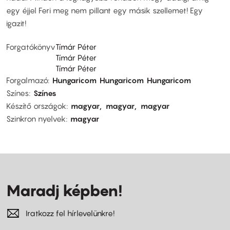
egy éjjel Feri meg nem pillant egy másik szellemet! Egy
igazit!
Forgatókönyv
Tímár Péter
Tímár Péter
Tímár Péter
Forgalmazó
Hungaricom
Hungaricom
Hungaricom
Színes
Színes
Készítő országok
magyar
magyar
magyar
Szinkron nyelvek
magyar
Maradj képben!
Iratkozz fel hírlevelünkre!