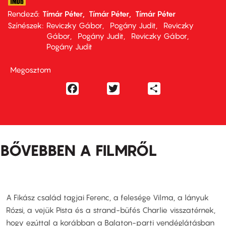
Rendező
Tímár Péter
Tímár Péter
Tímár Péter
Színészek
Reviczky Gábor
Pogány Judit
Reviczky
Gábor
Pogány Judit
Reviczky Gábor
Pogány Judit
Megosztom
Facebook
Twitter
Share
BŐVEBBEN A FILMRŐL
A Fikász család tagjai Ferenc, a felesége Vilma, a lányuk
Rózsi, a vejük Pista és a strand-büfés Charlie visszatérnek,
hogy ezúttal a korábban a Balaton-parti vendéglátásban