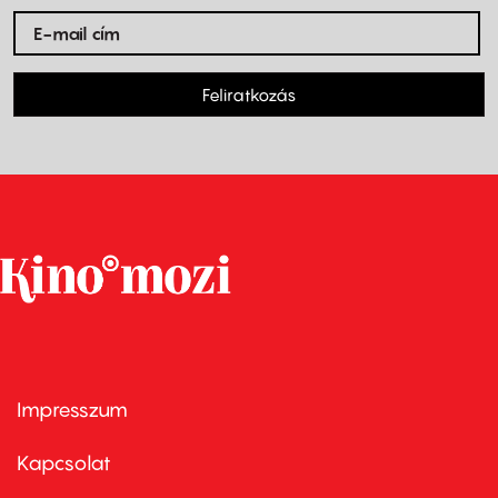
Feliratkozás
Impresszum
Footer
menu
first
Kapcsolat