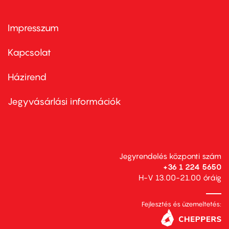
Impresszum
Footer
menu
first
Kapcsolat
Házirend
Footer
menu
second
Jegyvásárlási információk
Jegyrendelés központi szám
+36 1 224 5650
H-V 13.00-21.00 óráig
Fejlesztés és üzemeltetés: