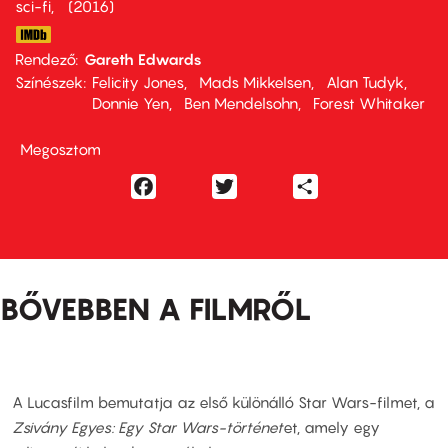
sci-fi
2016
Rendező
Gareth Edwards
Színészek
Felicity Jones
Mads Mikkelsen
Alan Tudyk
Donnie Yen
Ben Mendelsohn
Forest Whitaker
Megosztom
Facebook
Twitter
Share
BŐVEBBEN A FILMRŐL
A Lucasfilm bemutatja az első különálló Star Wars-filmet, a
Zsivány Egyes: Egy Star Wars-történet
et, amely egy