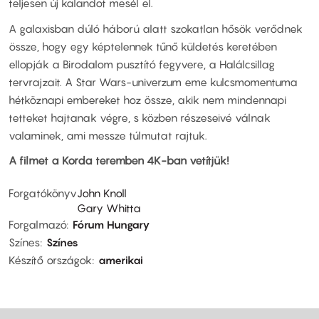
teljesen új kalandot mesél el.
A galaxisban dúló háború alatt szokatlan hősök verődnek
össze, hogy egy képtelennek tűnő küldetés keretében
ellopják a Birodalom pusztító fegyvere, a Halálcsillag
tervrajzait. A Star Wars-univerzum eme kulcsmomentuma
hétköznapi embereket hoz össze, akik nem mindennapi
tetteket hajtanak végre, s közben részeseivé válnak
valaminek, ami messze túlmutat rajtuk.
A filmet a Korda teremben 4K-ban vetítjük!
Forgatókönyv
John Knoll
Gary Whitta
Forgalmazó
Fórum Hungary
Színes
Színes
Készítő országok
amerikai