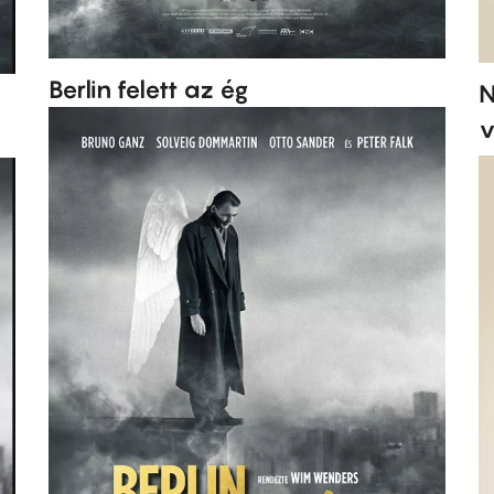
Berlin felett az ég
N
v