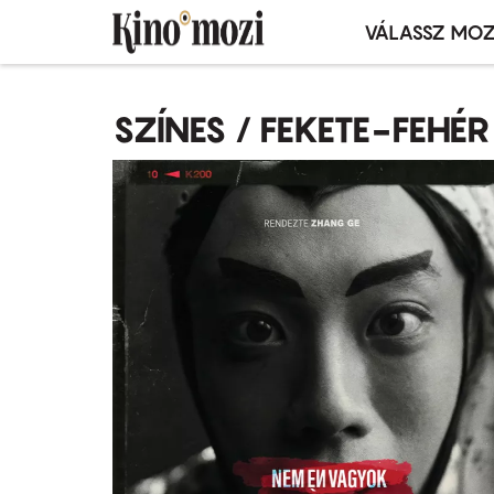
VÁLASSZ MOZ
Mozivál
Ugrás
menü
a
SZÍNES / FEKETE-FEHÉR
tartalomra