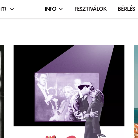
INFO
FESZTIVÁLOK
BÉRLÉS
IT!
Infó,
asztó
esemény,
terembérlés
menü