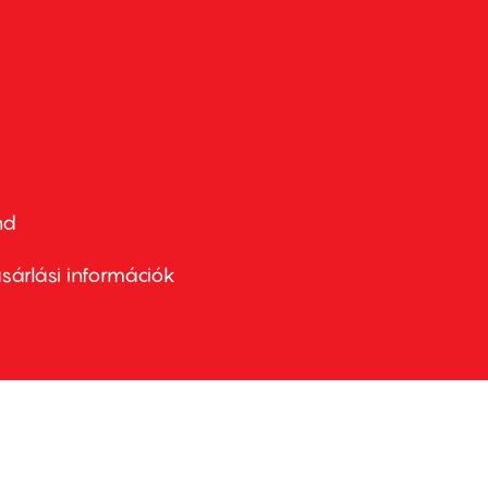
nd
ter
nu
sárlási információk
ond