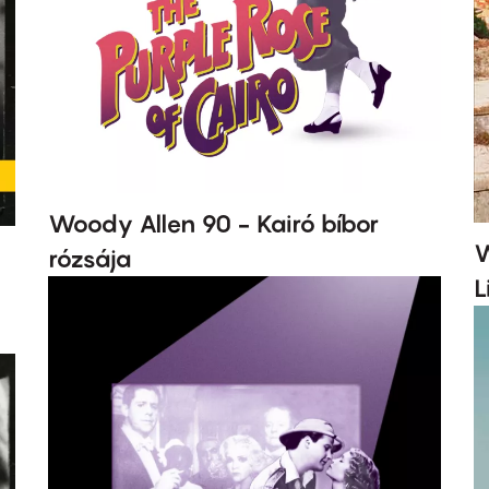
Woody Allen 90 - Kairó bíbor
W
rózsája
L