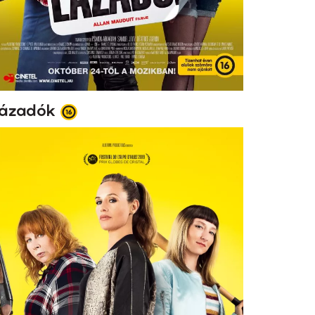
ázadók