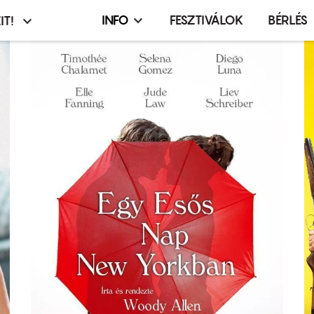
INFO
FESZTIVÁLOK
BÉRLÉS
IT!
Infó,
asztó
esemény,
terembérlés
menü