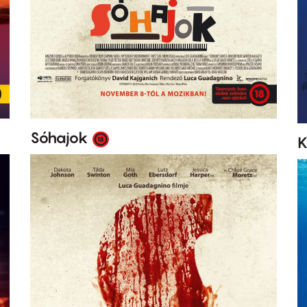
Sóhajok
K