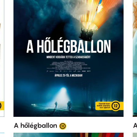
A hőlégballon
A