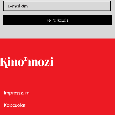
Feliratkozás
Impresszum
Footer
menu
first
Kapcsolat