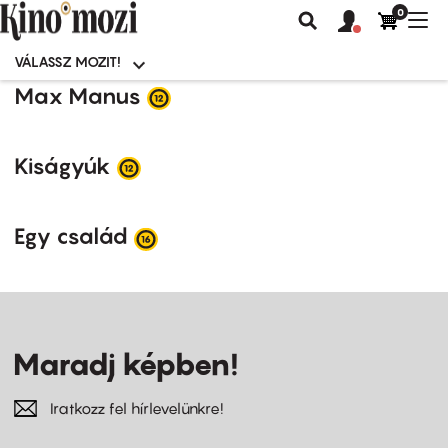
0
Felhasználói
Felhasznál
Nav
Keresés
fiók
fiók
átk
menü
menüje
VÁLASSZ MOZIT!
Moziválasztó
menü
Ugrás
Max Manus
a
tartalomra
Kiságyúk
Egy család
Maradj képben!
Iratkozz fel hírlevelünkre!