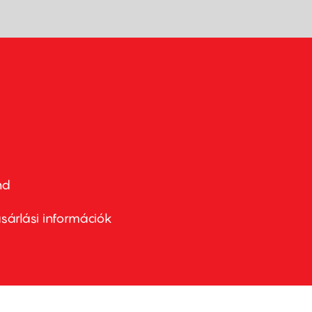
nd
ter
nu
sárlási információk
ond