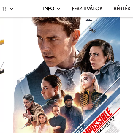
INFO
FESZTIVÁLOK
BÉRLÉS
IT!
Infó,
asztó
esemény,
terembérlés
menü