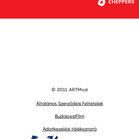
© 2011 ARTMozi
Footer
other
links
Általános Szerződési Feltételek
BudapestFilm
Adatkezelési tájékoztató