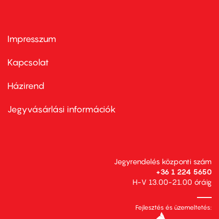
Impresszum
Footer
menu
first
Kapcsolat
Házirend
Footer
menu
second
Jegyvásárlási információk
Jegyrendelés központi szám
+36 1 224 5650
H-V 13.00-21.00 óráig
Fejlesztés és üzemeltetés: