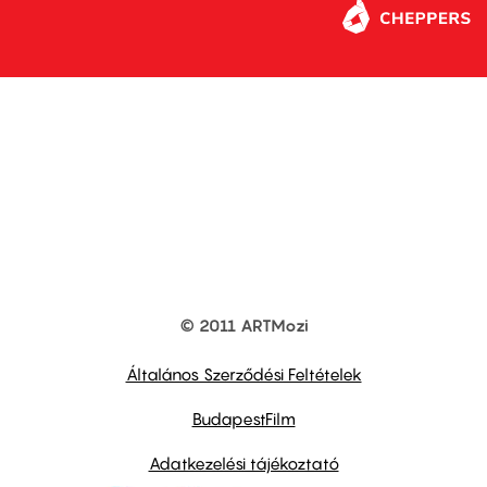
© 2011 ARTMozi
Footer
other
links
Általános Szerződési Feltételek
BudapestFilm
Adatkezelési tájékoztató