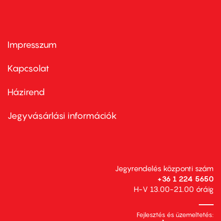
Impresszum
Footer
menu
first
Kapcsolat
Házirend
Footer
menu
second
Jegyvásárlási információk
Jegyrendelés központi szám
+36 1 224 5650
H-V 13.00-21.00 óráig
Fejlesztés és üzemeltetés: