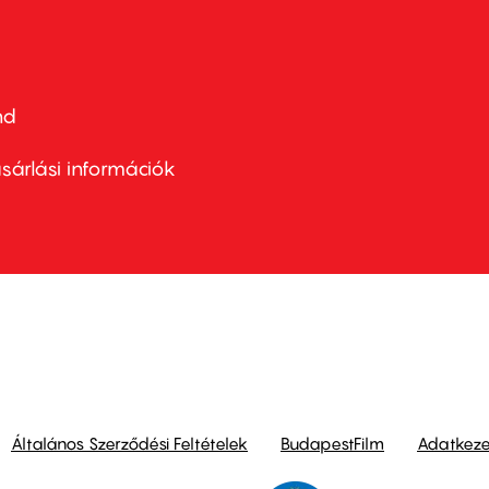
nd
ter
nu
sárlási információk
ond
Általános Szerződési Feltételek
BudapestFilm
Adatkezel