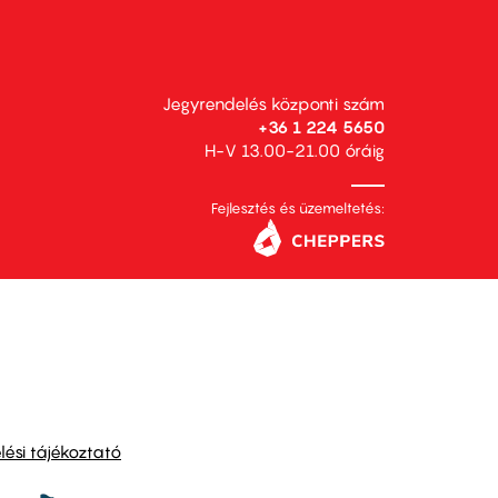
Jegyrendelés központi szám
+36 1 224 5650
H-V 13.00-21.00 óráig
Fejlesztés és üzemeltetés:
ési tájékoztató