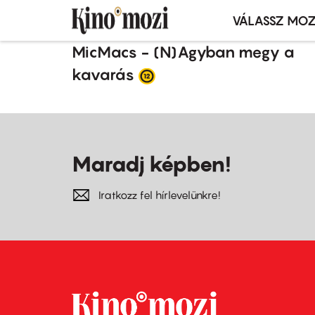
VÁLASSZ MOZ
Mozivál
Ugrás
menü
MicMacs - (N)Agyban megy a
a
kavarás
tartalomra
Maradj képben!
Iratkozz fel hírlevelünkre!