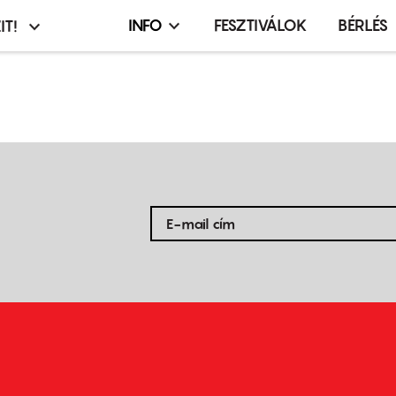
INFO
FESZTIVÁLOK
BÉRLÉS
IT!
Infó,
asztó
esemény,
terembérlés
menü