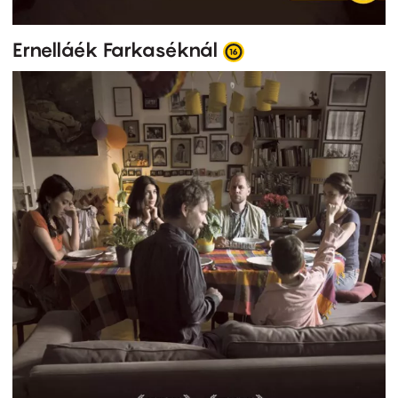
Ernelláék Farkaséknál