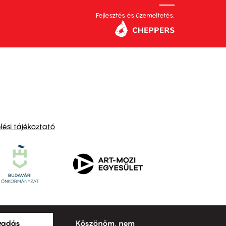
Fejlesztés és üzemeltetés:
ési tájékoztató
ogadás
Köszönöm, nem