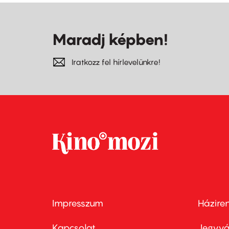
Maradj képben!
Iratkozz fel hírlevelünkre!
Impresszum
Házire
Footer
Foo
menu
me
Kapcsolat
Jegyvá