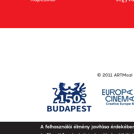
first
sec
© 2011 ARTMozi
Footer
other
links
A felhasználói élmény javítása érdekébe