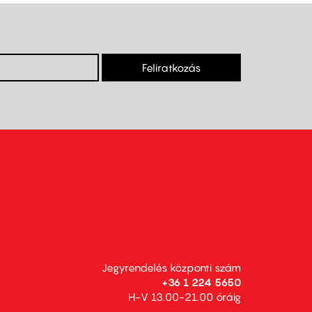
Feliratkozás
Jegyrendelés központi szám
+36 1 224 5650
H-V 13.00-21.00 óráig