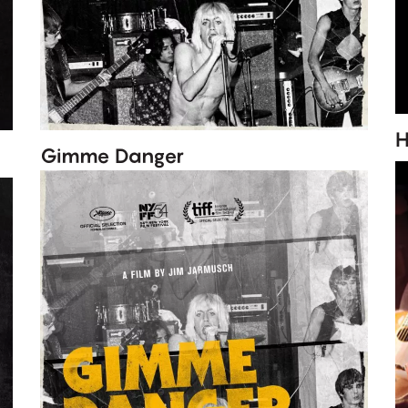
H
Gimme Danger