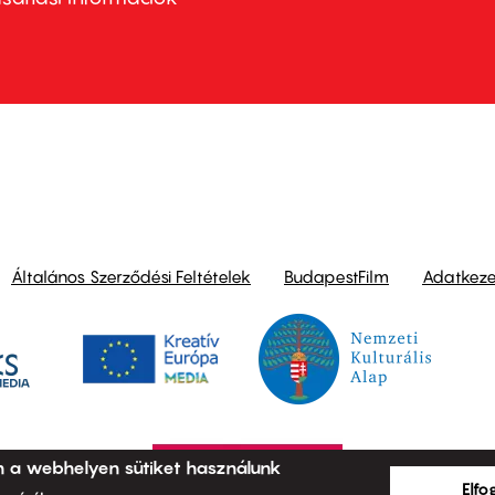
ond
Általános Szerződési Feltételek
BudapestFilm
Adatkezel
n a webhelyen sütiket használunk
Elf