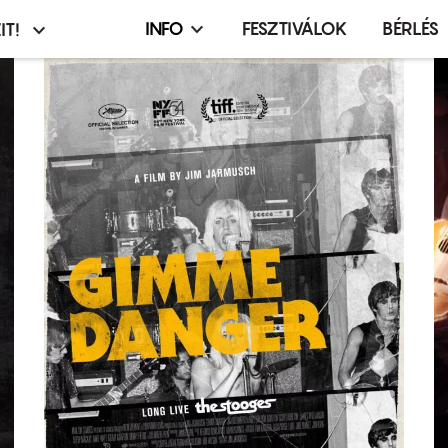
INFO
FESZTIVÁLOK
BÉRLÉS
IT!
Infó,
asztó
esemény,
terembérlés
menü