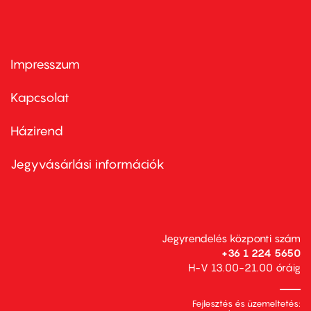
Impresszum
Footer
menu
first
Kapcsolat
Házirend
Footer
menu
second
Jegyvásárlási információk
Jegyrendelés központi szám
+36 1 224 5650
H-V 13.00-21.00 óráig
Fejlesztés és üzemeltetés: