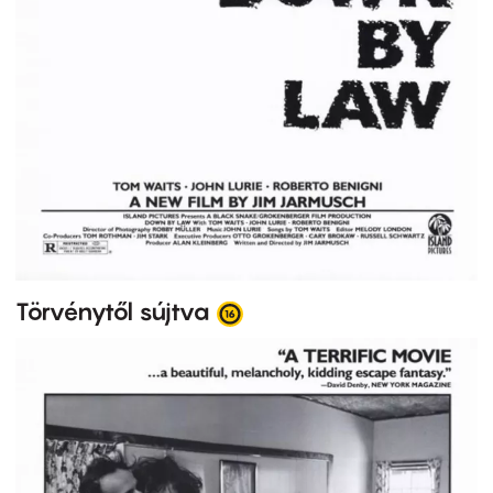
Törvénytől sújtva