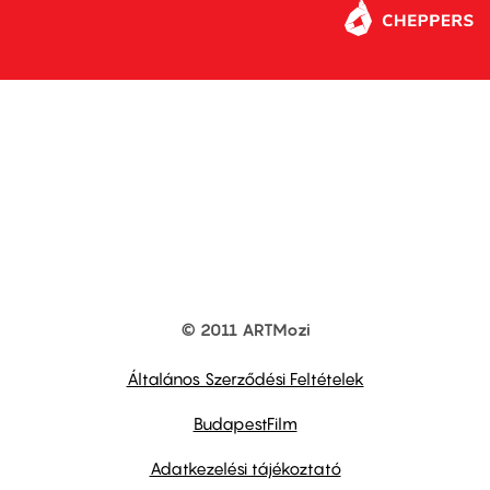
© 2011 ARTMozi
Footer
other
links
Általános Szerződési Feltételek
BudapestFilm
Adatkezelési tájékoztató