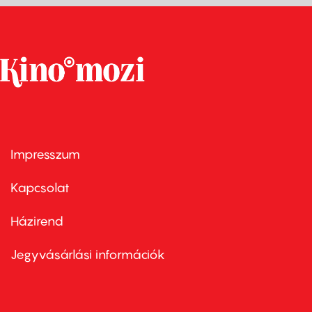
Impresszum
Footer
menu
first
Kapcsolat
Házirend
Footer
menu
second
Jegyvásárlási információk