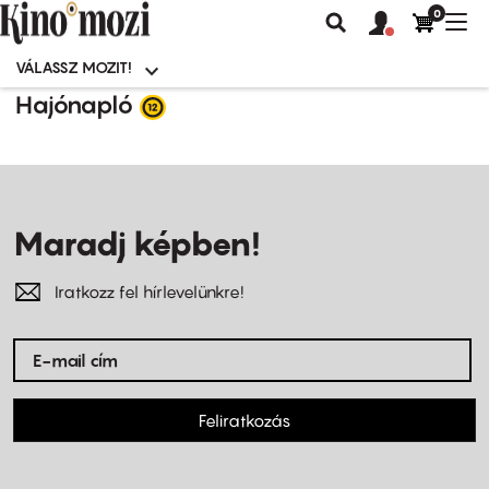
0
Felhasználói
Felhasznál
Nav
Keresés
fiók
fiók
átk
menü
menüje
VÁLASSZ MOZIT!
Moziválasztó
menü
Ugrás
Hajónapló
a
tartalomra
Maradj képben!
Iratkozz fel hírlevelünkre!
Feliratkozás