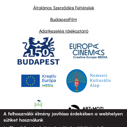
other
links
Általános Szerződési Feltételek
BudapestFilm
Adatkezelési tájékoztató
A felhasználói élmény javítása érdekében a webhelyen
sütiket használunk