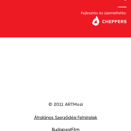
Fejlesztés és üzemeltetés:
© 2011 ARTMozi
Footer
other
links
Általános Szerződési Feltételek
BudapestFilm