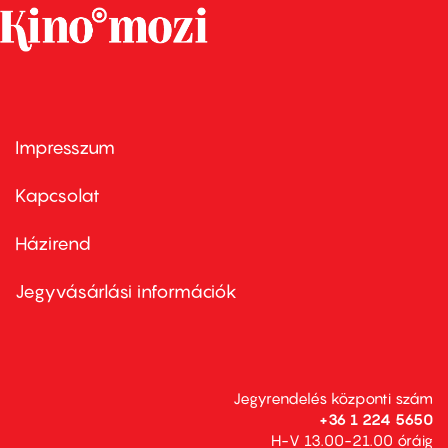
Impresszum
Footer
menu
first
Kapcsolat
Házirend
Footer
menu
second
Jegyvásárlási információk
Jegyrendelés központi szám
+36 1 224 5650
H-V 13.00-21.00 óráig