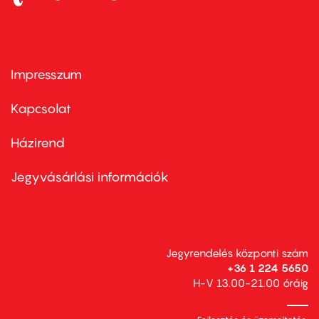
Impresszum
Footer
menu
first
Kapcsolat
Házirend
Footer
menu
second
Jegyvásárlási információk
Jegyrendelés központi szám
+36 1 224 5650
H-V 13.00-21.00 óráig