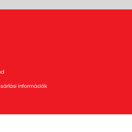
nd
ter
nu
sárlási információk
ond