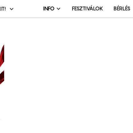
INFO
FESZTIVÁLOK
BÉRLÉS
IT!
Infó,
asztó
esemény,
terembérlés
menü