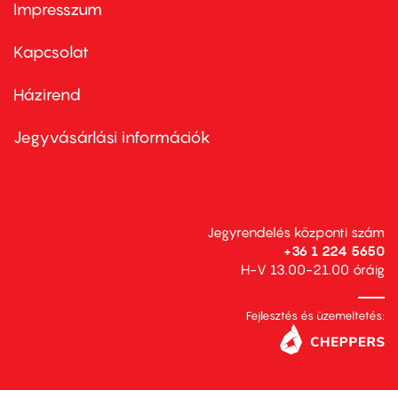
Impresszum
Footer
menu
first
Kapcsolat
Házirend
Footer
menu
second
Jegyvásárlási információk
Jegyrendelés központi szám
+36 1 224 5650
H-V 13.00-21.00 óráig
Fejlesztés és üzemeltetés: