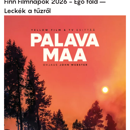
Finn Filmnapok 2026 - Égő föld –
Leckék a tűzről