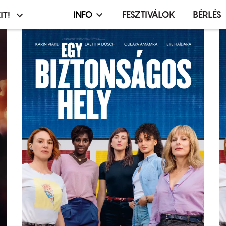
INFO
FESZTIVÁLOK
BÉRLÉS
IT!
Infó,
asztó
esemény,
terembérlés
menü