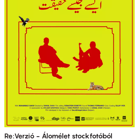
Re:Verzió - Álomélet stockfotóból