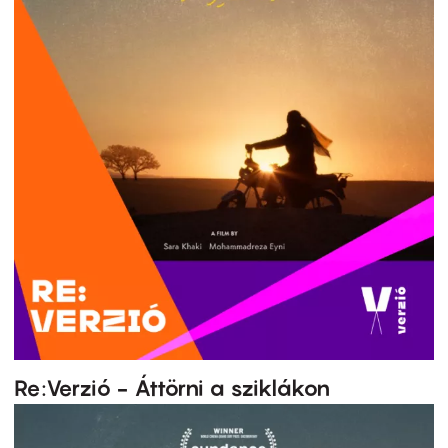
Re:Verzió - Áttörni a sziklákon