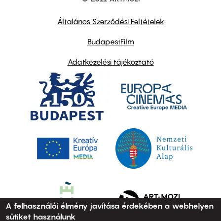
Footer
other
links
Általános Szerződési Feltételek
BudapestFilm
Adatkezelési tájékoztató
A felhasználói élmény javítása érdekében a webhelyen
sütiket használunk