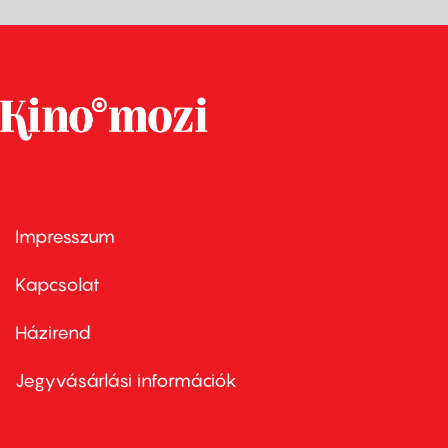
Impresszum
Footer
menu
first
Kapcsolat
Házirend
Footer
menu
second
Jegyvásárlási információk