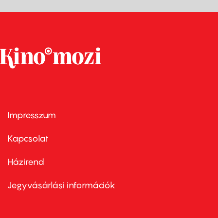
Impresszum
Footer
menu
first
Kapcsolat
Házirend
Footer
menu
second
Jegyvásárlási információk