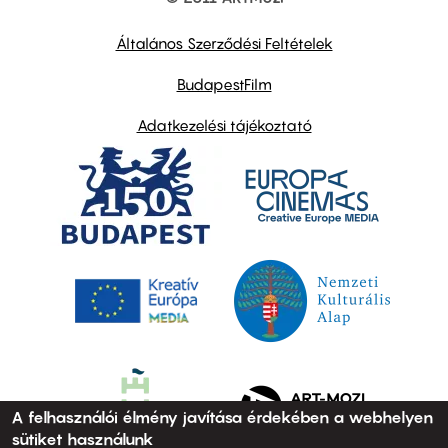
Footer
other
links
Általános Szerződési Feltételek
BudapestFilm
Adatkezelési tájékoztató
A felhasználói élmény javítása érdekében a webhelyen
sütiket használunk