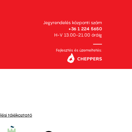
Jegyrendelés központi szám
+36 1 224 5650
H-V 13.00-21.00 óráig
Fejlesztés és üzemeltetés:
ési tájékoztató