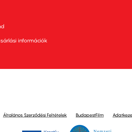
nd
ter
nu
sárlási információk
ond
Általános Szerződési Feltételek
BudapestFilm
Adatkezel