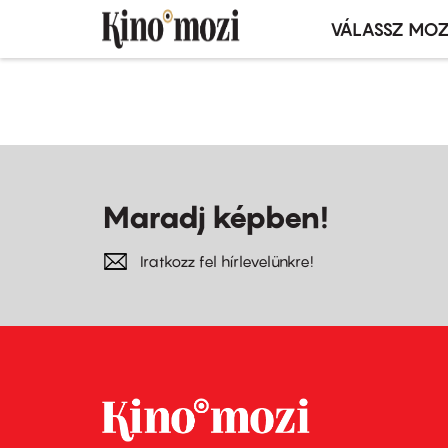
VÁLASSZ MOZ
Mozivál
Ugrás
menü
Oldalszámozás
a
tartalomra
Maradj képben!
Iratkozz fel hírlevelünkre!