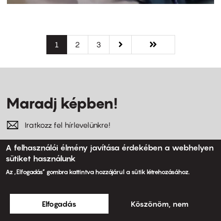
Oldalszámozás
Jelenlegi
1
Oldal
2
Oldal
3
Következő
››
Utolsó
Utolsó »
oldal
oldal
oldal
Maradj képben!
Iratkozz fel hírlevelünkre!
A felhasználói élmény javítása érdekében a webhelyen
sütiket használunk
Az „Elfogadás” gombra kattintva hozzájárul a sütik létrehozásához.
Feliratkozás
Elfogadás
Köszönöm, nem