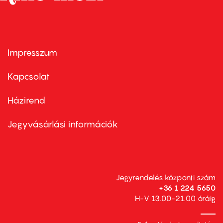
Impresszum
Footer
menu
first
Kapcsolat
Házirend
Footer
menu
second
Jegyvásárlási információk
Jegyrendelés központi szám
+36 1 224 5650
H-V 13.00-21.00 óráig