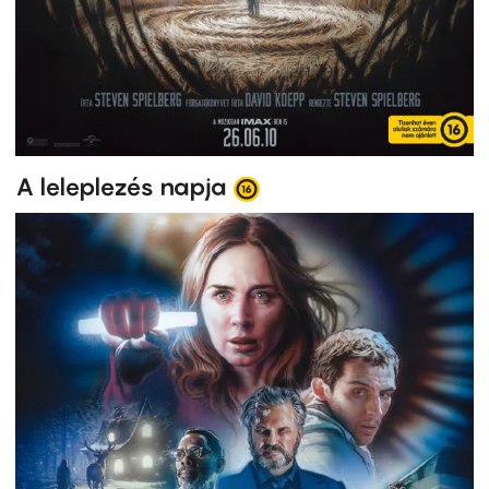
A leleplezés napja