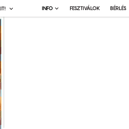
INFO
FESZTIVÁLOK
BÉRLÉS
IT!
Infó,
asztó
esemény,
terembérlés
menü