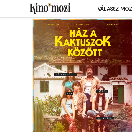
VÁLASSZ MOZ
Mozivál
Ugrás
menü
a
tartalomra