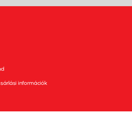
nd
ter
nu
sárlási információk
ond