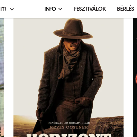
INFO
FESZTIVÁLOK
BÉRLÉS
IT!
Infó,
asztó
esemény,
terembérlés
menü