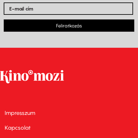
Feliratkozás
Impresszum
Footer
menu
first
Kapcsolat