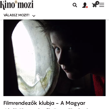
0
Felhasználói
Felhasznál
Nav
Keresés
fiók
fiók
átk
menü
menüje
VÁLASSZ MOZIT!
Moziválasztó
menü
Ugrás
a
tartalomra
Filmrendezők klubja - A Magyar