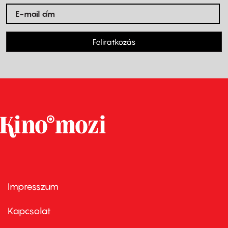
Feliratkozás
Impresszum
Footer
menu
first
Kapcsolat