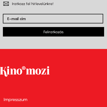
Iratkozz fel hírlevelünkre!
Feliratkozás
Impresszum
Footer
menu