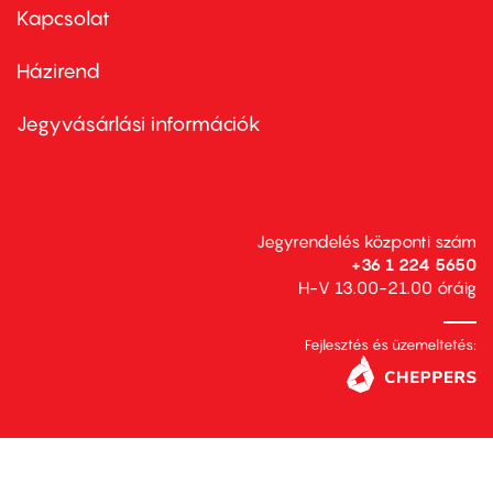
first
Kapcsolat
Házirend
Footer
menu
second
Jegyvásárlási információk
Jegyrendelés központi szám
+36 1 224 5650
H-V 13.00-21.00 óráig
Fejlesztés és üzemeltetés: