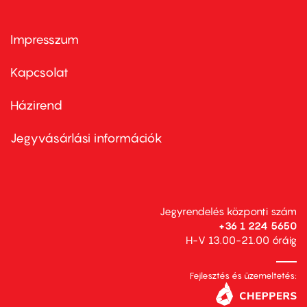
Impresszum
Footer
menu
first
Kapcsolat
Házirend
Footer
menu
second
Jegyvásárlási információk
Jegyrendelés központi szám
+36 1 224 5650
H-V 13.00-21.00 óráig
Fejlesztés és üzemeltetés: