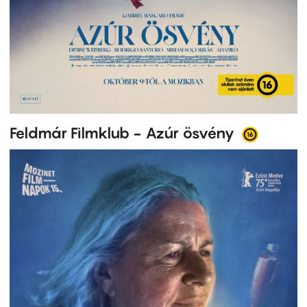
Feldmár Filmklub - Azúr ösvény