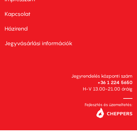
Footer
menu
first
Kapcsolat
Házirend
Footer
menu
second
Jegyvásárlási információk
Jegyrendelés központi szám
+36 1 224 5650
H-V 13.00-21.00 óráig
Fejlesztés és üzemeltetés: