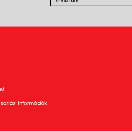
nd
ter
nu
sárlási információk
ond