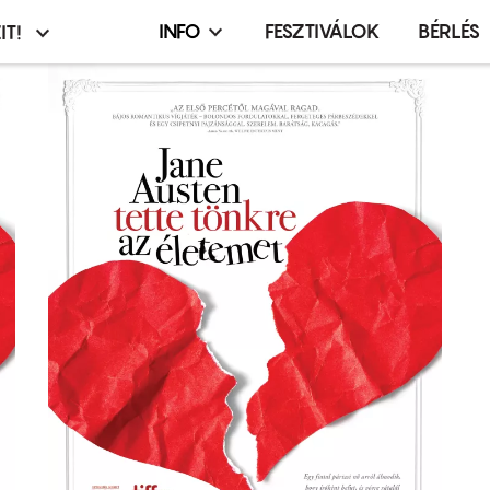
INFO
FESZTIVÁLOK
BÉRLÉS
IT!
Infó,
asztó
esemény,
terembérlés
menü