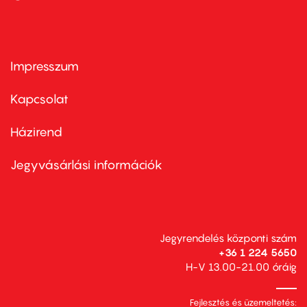
Impresszum
Footer
menu
first
Kapcsolat
Házirend
Footer
menu
second
Jegyvásárlási információk
Jegyrendelés központi szám
+36 1 224 5650
H-V 13.00-21.00 óráig
Fejlesztés és üzemeltetés: