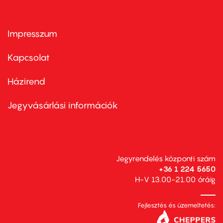
Impresszum
Footer
menu
first
Kapcsolat
Házirend
Footer
menu
second
Jegyvásárlási információk
Jegyrendelés központi szám
+36 1 224 5650
H-V 13.00-21.00 óráig
Fejlesztés és üzemeltetés: