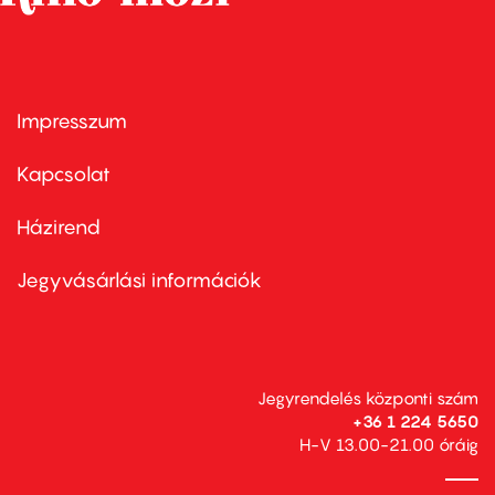
Impresszum
Footer
menu
first
Kapcsolat
Házirend
Footer
menu
second
Jegyvásárlási információk
Jegyrendelés központi szám
+36 1 224 5650
H-V 13.00-21.00 óráig